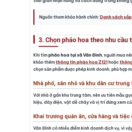
thời gian nhận hàng và cách dùng trong không g
Nguồn tham khảo hành chính:
Danh sách sắp
3. Chọn pháo hoa theo nhu cầu t
Khi tìm
pháo hoa tại xã Vân Đình
, người mua nê
khảo thêm
thông tin pháo hoa Z121
hoặc
thông
chọn sản phẩm được phép kinh doanh, phù hợp m
Nhà phố, sân nhỏ và khu dân cư trung
Với nhà ở gần khu trung tâm, nên ưu tiên mẫu gọn,
hiệu, dây điện, vật dễ cháy và vị trí đứng xem củ
Khai trương quán ăn, cửa hàng và tiệc
Vân Đình có nhiều điểm kinh doanh dịch vụ, vì v