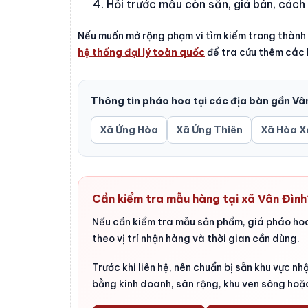
Hỏi trước mẫu còn sẵn, giá bán, cách
Nếu muốn mở rộng phạm vi tìm kiếm trong thành
hệ thống đại lý toàn quốc
để tra cứu thêm các k
Thông tin pháo hoa tại các địa bàn gần Vân
Xã Ứng Hòa
Xã Ứng Thiên
Xã Hòa X
Cần kiểm tra mẫu hàng tại xã Vân Đình
Nếu cần kiểm tra mẫu sản phẩm, giá pháo hoa 
theo vị trí nhận hàng và thời gian cần dùng.
Trước khi liên hệ, nên chuẩn bị sẵn khu vực 
bằng kinh doanh, sân rộng, khu ven sông hoặ