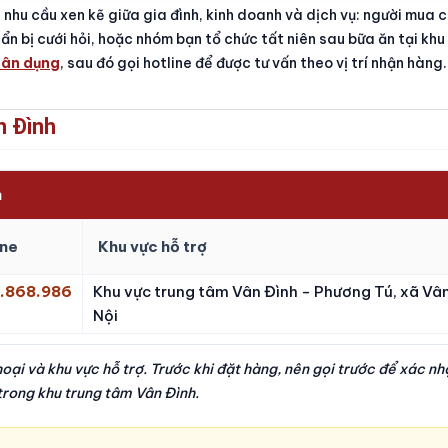
 nhu cầu xen kẽ giữa gia đình, kinh doanh và dịch vụ: người mua
ẩn bị cưới hỏi, hoặc nhóm bạn tổ chức tất niên sau bữa ăn tại kh
dân dụng
, sau đó gọi hotline để được tư vấn theo vị trí nhận hàng.
n Đình
h
ine
Khu vực hỗ trợ
.868.986
Khu vực trung tâm Vân Đình - Phương Tú, xã Vân
Nội
hoại và khu vực hỗ trợ. Trước khi đặt hàng, nên gọi trước để xác n
 trong khu trung tâm Vân Đình.