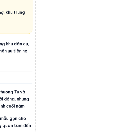
hợ, khu trung
ng khu dân cư,
ên ưu tiên nơi
 Phương Tú và
ôi động, nhưng
ình cuối năm.
i mẫu gọn cho
ng quan tâm đến