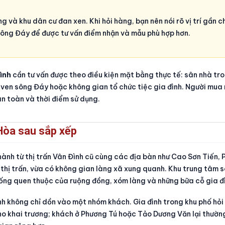
 và khu dân cư đan xen. Khi hỏi hàng, bạn nên nói rõ vị trí gần c
ông Đáy để được tư vấn điểm nhận và mẫu phù hợp hơn.
ình
cần tư vấn được theo điều kiện mặt bằng thực tế: sân nhà tro
ven sông Đáy hoặc không gian tổ chức tiệc gia đình. Người mua n
n toàn và thời điểm sử dụng.
Hòa sau sắp xếp
hành từ thị trấn Vân Đình cũ cùng các địa bàn như Cao Sơn Tiến,
thị trấn, vừa có không gian làng xã xung quanh. Khu trung tâm s
 sống quen thuộc của ruộng đồng, xóm làng và những bữa cỗ gia đ
ình không chỉ dồn vào một nhóm khách. Gia đình trong khu phố hỏ
ho khai trương; khách ở Phương Tú hoặc Tảo Dương Văn lại thườ