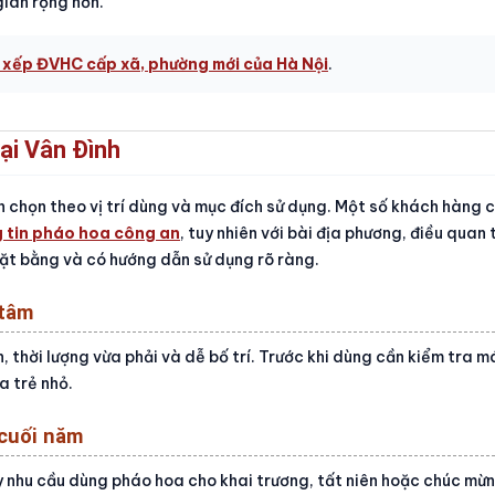
ian rộng hơn.
 xếp ĐVHC cấp xã, phường mới của Hà Nội
.
ại Vân Đình
n chọn theo vị trí dùng và mục đích sử dụng. Một số khách hàng 
 tin pháo hoa công an
, tuy nhiên với bài địa phương, điều quan 
ặt bằng và có hướng dẫn sử dụng rõ ràng.
 tâm
 thời lượng vừa phải và dễ bố trí. Trước khi dùng cần kiểm tra má
a trẻ nhỏ.
 cuối năm
ậy nhu cầu dùng pháo hoa cho khai trương, tất niên hoặc chúc mừn