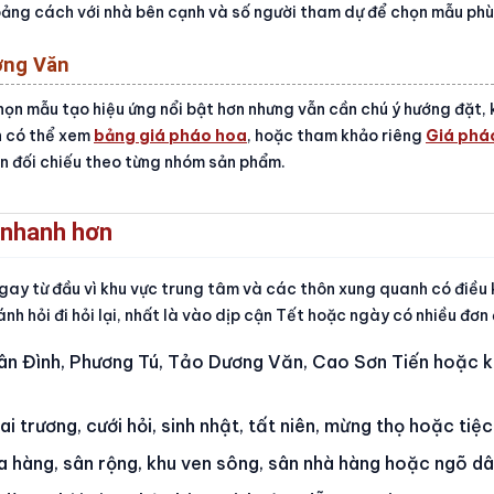
khoảng cách với nhà bên cạnh và số người tham dự để chọn mẫu phù
ơng Văn
chọn mẫu tạo hiệu ứng nổi bật hơn nhưng vẫn cần chú ý hướng đặt
n có thể xem
bảng giá pháo hoa
, hoặc tham khảo riêng
Giá pháo
n đối chiếu theo từng nhóm sản phẩm.
 nhanh hơn
ngay từ đầu vì khu vực trung tâm và các thôn xung quanh có điều 
nh hỏi đi hỏi lại, nhất là vào dịp cận Tết hoặc ngày có nhiều đơn 
Vân Đình, Phương Tú, Tảo Dương Văn, Cao Sơn Tiến hoặc 
i trương, cưới hỏi, sinh nhật, tất niên, mừng thọ hoặc tiệc 
a hàng, sân rộng, khu ven sông, sân nhà hàng hoặc ngõ dâ