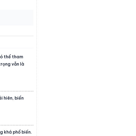
có thể tham
trọng vẫn là
i hiên, biển
g khá phổ biến.