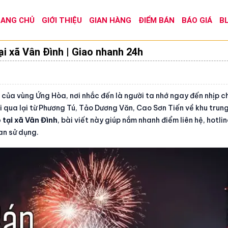
ANG CHỦ
GIỚI THIỆU
GIAN HÀNG
ĐIỂM BÁN
BÁO GIÁ
B
i xã Vân Đình | Giao nhanh 24h
 của vùng Ứng Hòa, nơi nhắc đến là người ta nhớ ngay đến nhịp c
i qua lại từ Phương Tú, Tảo Dương Văn, Cao Sơn Tiến về khu trun
tại xã Vân Đình
, bài viết này giúp nắm nhanh điểm liên hệ, hotlin
an sử dụng.