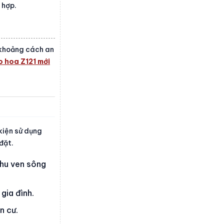
 hợp.
, khoảng cách an
 hoa Z121 mới
kiện sử dụng
đặt.
khu ven sông
gia đình.
n cư.