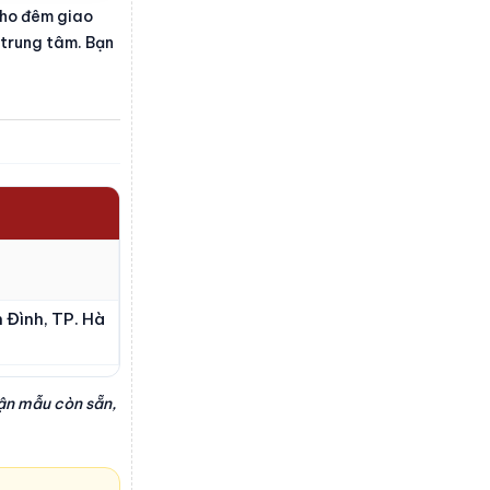
 cho đêm giao
u trung tâm. Bạn
 Đình, TP. Hà
hận mẫu còn sẵn,