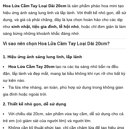
Hoa Lửa Cầm Tay Loại Dài 20cm
là sản phẩm pháo hoa mini tạo
hiệu ứng ánh sáng lung linh và lấp lánh. Với thiết kế nhỏ gọn, dễ sử
dụng, và giá cả phải chăng, đây là lựa chọn hoàn hảo cho các dịp
như
sinh nhật, tiệc gia đình, lễ hội nhỏ
, hoặc chỉ đơn giản là làm
sáng bừng những khoảnh khắc đáng nhớ.
Vì sao nên chọn Hoa Lửa Cầm Tay Loại Dài 20cm?
1. Hiệu ứng ánh sáng lung linh, lấp lánh
Hoa Lửa Cầm Tay 20cm
tạo ra các tia sáng nhỏ bắn ra đều
đặn, lấp lánh và đẹp mắt, mang lại bầu không khí rực rỡ cho bất kỳ
sự kiện nào.
Tia lửa nhẹ nhàng, an toàn, phù hợp sử dụng trong không gian
gia đình hoặc ngoài trời.
2. Thiết kế nhỏ gọn, dễ sử dụng
Với chiều dài 20cm, sản phẩm vừa tay cầm, dễ sử dụng cho cả
trẻ em (có giám sát của người lớn) và người lớn.
Không cần kỹ thuật phức tạp, chỉ cần châm lửa để tạo hiệu ứng