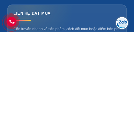
LIÊN HỆ ĐẶT MUA
Cần tư vấn nhanh về sản phẩm, cách đặt mua hoặc điểm bán phù
hợp theo khu vực? Liên hệ Pháo Hoa Việt để được hỗ trợ.
Mua hàng: 0929 256 256
☎
banphaohoavn@gmail.com
@
© 2005-2026. Bản quyền thuộc về
Pháo Hoa Việt
.
Bảo mật
Vận chuyển
Liên hệ