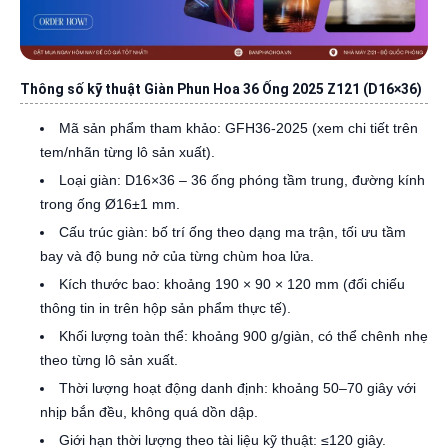
Thông số kỹ thuật Giàn Phun Hoa 36 Ống 2025 Z121 (D16×36)
Mã sản phẩm tham khảo: GFH36-2025 (xem chi tiết trên
tem/nhãn từng lô sản xuất).
Loại giàn: D16×36 – 36 ống phóng tầm trung, đường kính
trong ống Ø16±1 mm.
Cấu trúc giàn: bố trí ống theo dạng ma trận, tối ưu tầm
bay và độ bung nở của từng chùm hoa lửa.
Kích thước bao: khoảng 190 × 90 × 120 mm (đối chiếu
thông tin in trên hộp sản phẩm thực tế).
Khối lượng toàn thể: khoảng 900 g/giàn, có thể chênh nhẹ
theo từng lô sản xuất.
Thời lượng hoạt động danh định: khoảng 50–70 giây với
nhịp bắn đều, không quá dồn dập.
Giới hạn thời lượng theo tài liệu kỹ thuật: ≤120 giây.