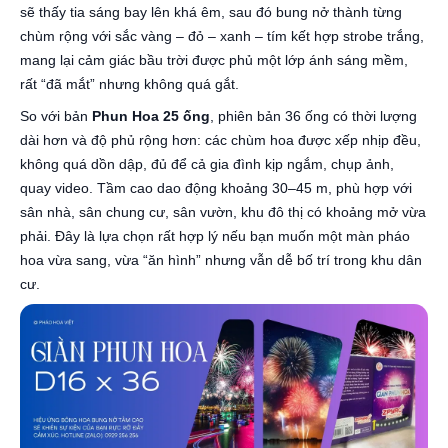
sẽ thấy tia sáng bay lên khá êm, sau đó bung nở thành từng
chùm rộng với sắc vàng – đỏ – xanh – tím kết hợp strobe trắng,
mang lại cảm giác bầu trời được phủ một lớp ánh sáng mềm,
rất “đã mắt” nhưng không quá gắt.
So với bản
Phun Hoa 25 ống
, phiên bản 36 ống có thời lượng
dài hơn và độ phủ rộng hơn: các chùm hoa được xếp nhịp đều,
không quá dồn dập, đủ để cả gia đình kịp ngắm, chụp ảnh,
quay video. Tầm cao dao động khoảng 30–45 m, phù hợp với
sân nhà, sân chung cư, sân vườn, khu đô thị có khoảng mở vừa
phải. Đây là lựa chọn rất hợp lý nếu bạn muốn một màn pháo
hoa vừa sang, vừa “ăn hình” nhưng vẫn dễ bố trí trong khu dân
cư.