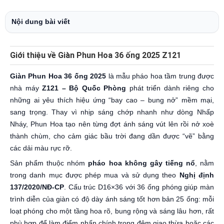
Nội dung bài viết
Giới thiệu về Giàn Phun Hoa 36 ống 2025 Z121
Giàn Phun Hoa 36 ống 2025
là mẫu pháo hoa tầm trung được
nhà máy
Z121 – Bộ Quốc Phòng
phát triển dành riêng cho
những ai yêu thích hiệu ứng “bay cao – bung nở” mềm mại,
sang trọng. Thay vì nhịp sáng chớp nhanh như dòng Nhấp
Nháy, Phun Hoa tạo nên từng đợt ánh sáng vút lên rồi nở xoè
thành chùm, cho cảm giác bầu trời đang dần được “vẽ” bằng
các dải màu rực rỡ.
Sản phẩm thuộc nhóm
pháo hoa không gây tiếng nổ
, nằm
trong danh mục được phép mua và sử dụng theo
Nghị định
137/2020/NĐ-CP
. Cấu trúc D16×36 với 36 ống phóng giúp màn
trình diễn của giàn có độ dày ánh sáng tốt hơn bản 25 ống: mỗi
loạt phóng cho một tầng hoa rõ, bung rộng và sáng lâu hơn, rất
phù hợp để làm điểm nhấn chính trong đêm giao thừa hoặc các