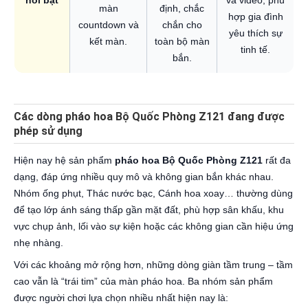
nổi bật
và video, phù
màn
định, chắc
hợp gia đình
countdown và
chắn cho
yêu thích sự
kết màn.
toàn bộ màn
tinh tế.
bắn.
Các dòng pháo hoa Bộ Quốc Phòng Z121 đang được
phép sử dụng
Hiện nay hệ sản phẩm
pháo hoa Bộ Quốc Phòng Z121
rất đa
dạng, đáp ứng nhiều quy mô và không gian bắn khác nhau.
Nhóm ống phụt, Thác nước bạc, Cánh hoa xoay… thường dùng
để tạo lớp ánh sáng thấp gần mặt đất, phù hợp sân khấu, khu
vực chụp ảnh, lối vào sự kiện hoặc các không gian cần hiệu ứng
nhẹ nhàng.
Với các khoảng mở rộng hơn, những dòng giàn tầm trung – tầm
cao vẫn là “trái tim” của màn pháo hoa. Ba nhóm sản phẩm
được người chơi lựa chọn nhiều nhất hiện nay là: