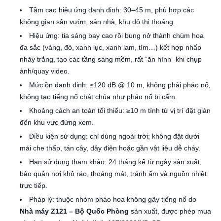
Tầm cao hiệu ứng danh định: 30–45 m, phù hợp các
không gian sân vườn, sân nhà, khu đô thị thoáng.
Hiệu ứng: tia sáng bay cao rồi bung nở thành chùm hoa
đa sắc (vàng, đỏ, xanh lục, xanh lam, tím…) kết hợp nhấp
nháy trắng, tạo các tầng sáng mềm, rất “ăn hình” khi chụp
ảnh/quay video.
Mức ồn danh định: ≤120 dB @ 10 m, không phải pháo nổ,
không tạo tiếng nổ chát chúa như pháo nổ bị cấm.
Khoảng cách an toàn tối thiểu: ≥10 m tính từ vị trí đặt giàn
đến khu vực đứng xem.
Điều kiện sử dụng: chỉ dùng ngoài trời; không đặt dưới
mái che thấp, tán cây, dây điện hoặc gần vật liệu dễ cháy.
Hạn sử dụng tham khảo: 24 tháng kể từ ngày sản xuất;
bảo quản nơi khô ráo, thoáng mát, tránh ẩm và nguồn nhiệt
trực tiếp.
Pháp lý: thuộc nhóm pháo hoa không gây tiếng nổ do
Nhà máy Z121 – Bộ Quốc Phòng
sản xuất, được phép mua