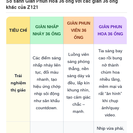
So sánh Giàn Phun Hoa 36 ống với các giàn 36 ống
khác của Z121
GIÀN PHUN
GIÀN NHẤP
GIÀN PHUN
TIÊU CHÍ
VIÊN 36
NHÁY 36 ỐNG
HOA 36 ỐNG
ỐNG
Tia sáng bay
Luồng viên
Các điểm sáng
cao rồi bung
sáng phóng
nhấp nháy liên
nở thành
thẳng, nền
tục, đổi màu
chùm hoa
Trải
sáng dày và
nhanh, tạo
nhiều tầng,
nghiệm
đều, lấp kín
hiệu ứng chớp
mềm mại và
thị giác
khung nhìn,
nhịp sôi động
rất “ăn hình”
tạo cảm giác
như sân khấu
khi chụp
chắc –
countdown.
ảnh/quay
mạnh.
video.
Nhịp vừa phải,