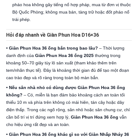
pháo hoa không gây tiếng nổ hợp pháp, mua từ đơn vị thuộc
Bộ Quốc Phòng; không mua bán, tàng trữ hoặc đốt pháo nổ
trái phép.
Hỏi đáp nhanh về Giàn Phun Hoa D16×36
• Giàn Phun Hoa 36 ống bắn trong bao lâu?
– Thời lượng
danh định của
Giàn Phun Hoa 36 ống 2025
thường trong
khoảng 50–70 giây tùy lô sản xuất (tham khảo thêm trên
tem/nhãn thực tế). Đây là khoảng thời gian đủ để tạo một đoạn
cao trào đẹp và rõ ràng trong toàn bộ màn bắn.
• Nếu sân nhà nhỏ có dùng được Giàn Phun Hoa 36 ống
không?
– Có, miễn là bạn đảm bảo khoảng cách an toàn tối
thiểu 10 m và phía trên không có mái hiên, tán cây hoặc dây
điện thấp. Trong các ngõ rộng, sân nhỏ hoặc sân chung cư, chỉ
cần bố trí vị trí đứng xem hợp lý,
Giàn Phun Hoa 36 ống
vẫn
cho hiệu ứng rất đẹp và an toàn.
• Giàn Phun Hoa 36 ống khác gì so với Giàn Nhấp Nháy 36