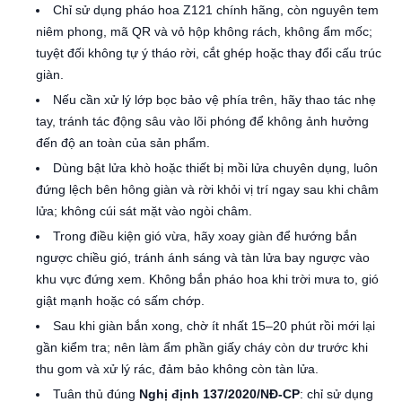
Chỉ sử dụng pháo hoa Z121 chính hãng, còn nguyên tem
niêm phong, mã QR và vỏ hộp không rách, không ẩm mốc;
tuyệt đối không tự ý tháo rời, cắt ghép hoặc thay đổi cấu trúc
giàn.
Nếu cần xử lý lớp bọc bảo vệ phía trên, hãy thao tác nhẹ
tay, tránh tác động sâu vào lõi phóng để không ảnh hưởng
đến độ an toàn của sản phẩm.
Dùng bật lửa khò hoặc thiết bị mồi lửa chuyên dụng, luôn
đứng lệch bên hông giàn và rời khỏi vị trí ngay sau khi châm
lửa; không cúi sát mặt vào ngòi châm.
Trong điều kiện gió vừa, hãy xoay giàn để hướng bắn
ngược chiều gió, tránh ánh sáng và tàn lửa bay ngược vào
khu vực đứng xem. Không bắn pháo hoa khi trời mưa to, gió
giật mạnh hoặc có sấm chớp.
Sau khi giàn bắn xong, chờ ít nhất 15–20 phút rồi mới lại
gần kiểm tra; nên làm ẩm phần giấy cháy còn dư trước khi
thu gom và xử lý rác, đảm bảo không còn tàn lửa.
Tuân thủ đúng
Nghị định 137/2020/NĐ-CP
: chỉ sử dụng