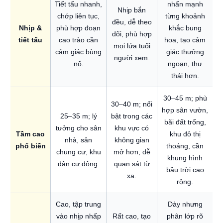
Tiết tấu nhanh,
nhấn mạnh
Nhịp bắn
chớp liên tục,
từng khoảnh
đều, dễ theo
Nhịp &
phù hợp đoạn
khắc bung
dõi, phù hợp
tiết tấu
cao trào cần
hoa, tạo cảm
mọi lứa tuổi
cảm giác bùng
giác thưởng
người xem.
nổ.
ngoạn, thư
thái hơn.
30–45 m; phù
30–40 m; nổi
hợp sân vườn,
25–35 m; lý
bật trong các
bãi đất trống,
tưởng cho sân
khu vực có
Tầm cao
khu đô thị
nhà, sân
không gian
phổ biến
thoáng, cần
chung cư, khu
mở hơn, dễ
khung hình
dân cư đông.
quan sát từ
bầu trời cao
xa.
rộng.
Cao, tập trung
Dày nhưng
vào nhịp nhấp
Rất cao, tạo
phân lớp rõ