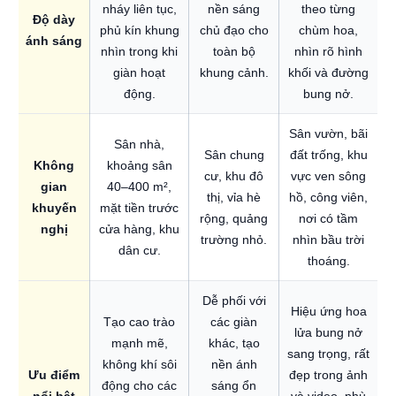
nháy liên tục,
nền sáng
theo từng
Độ dày
phủ kín khung
chủ đạo cho
chùm hoa,
ánh sáng
nhìn trong khi
toàn bộ
nhìn rõ hình
giàn hoạt
khung cảnh.
khối và đường
động.
bung nở.
Sân vườn, bãi
Sân nhà,
Sân chung
đất trống, khu
Không
khoảng sân
cư, khu đô
vực ven sông
gian
40–400 m²,
thị, vỉa hè
hồ, công viên,
khuyến
mặt tiền trước
rộng, quảng
nơi có tầm
nghị
cửa hàng, khu
trường nhỏ.
nhìn bầu trời
dân cư.
thoáng.
Dễ phối với
Hiệu ứng hoa
Tạo cao trào
các giàn
lửa bung nở
mạnh mẽ,
khác, tạo
sang trọng, rất
không khí sôi
nền ánh
Ưu điểm
đẹp trong ảnh
động cho các
sáng ổn