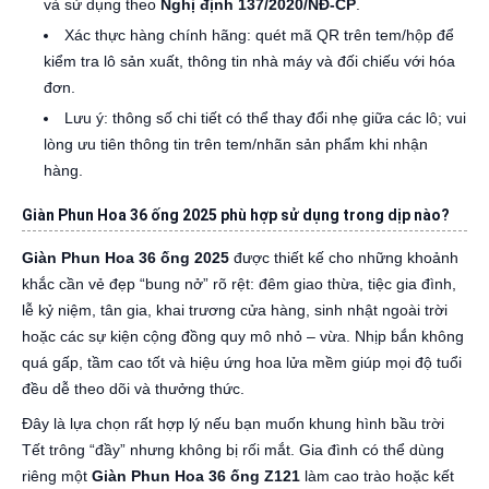
và sử dụng theo
Nghị định 137/2020/NĐ-CP
.
Xác thực hàng chính hãng: quét mã QR trên tem/hộp để
kiểm tra lô sản xuất, thông tin nhà máy và đối chiếu với hóa
đơn.
Lưu ý: thông số chi tiết có thể thay đổi nhẹ giữa các lô; vui
lòng ưu tiên thông tin trên tem/nhãn sản phẩm khi nhận
hàng.
Giàn Phun Hoa 36 ống 2025 phù hợp sử dụng trong dịp nào?
Giàn Phun Hoa 36 ống 2025
được thiết kế cho những khoảnh
khắc cần vẻ đẹp “bung nở” rõ rệt: đêm giao thừa, tiệc gia đình,
lễ kỷ niệm, tân gia, khai trương cửa hàng, sinh nhật ngoài trời
hoặc các sự kiện cộng đồng quy mô nhỏ – vừa. Nhịp bắn không
quá gấp, tầm cao tốt và hiệu ứng hoa lửa mềm giúp mọi độ tuổi
đều dễ theo dõi và thưởng thức.
Đây là lựa chọn rất hợp lý nếu bạn muốn khung hình bầu trời
Tết trông “đầy” nhưng không bị rối mắt. Gia đình có thể dùng
riêng một
Giàn Phun Hoa 36 ống Z121
làm cao trào hoặc kết