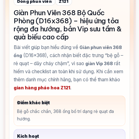
Dòng phun viên
Z121
Giàn Phun Viên 368 Bộ Quốc
Phòng (D16x368) – hiệu ứng tỏa
rộng đa hướng, bản Vip sưu tầm &
quà biếu cao cấp
Bài viết giúp bạn hiểu đúng về
Giàn phun viên 368
(D16x368), cách nhận biết đặc trưng “bệ gỗ –
ống
rẻ quạt – dây cháy chậm”, vì sao
rất
giàn Vip 368
hiếm và checklist an toàn khi sử dụng. Khi cần xem
thêm danh mục chính hãng, bạn có thể tham khảo
.
gian hàng pháo hoa Z121
Điểm khác biệt
Bệ gỗ chắc chắn, 368 ống bố trí dạng rẻ quạt đa
hướng.
Kích hoạt