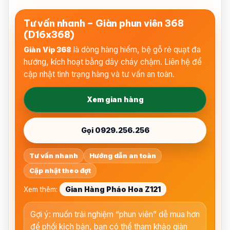
Tư vấn nhanh – Giàn phun viên 368
(D16x368)
là dòng hàng hiếm, bệ gỗ rẻ quạt đa
Giàn Vip 368
hướng, kích hoạt bằng dây cháy chậm. Liên hệ để
cập nhật tình trạng hàng và tư vấn an toàn.
Xem gian hàng
Gọi 0929.256.256
Tư vấn nhanh
Hướng dẫn an toàn
Cập nhật theo đợt
Gian Hàng Pháo Hoa Z121
Xem thêm:
Gợi ý: muốn trải nghiệm “phun viên” dễ mua hơn
để phối kịch bản, bạn có thể tham khảo giàn