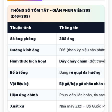
THÔNG SỐ TÓM TẮT – GIÀN PHUN VIÊN 368
(D16x368)
Thuộc tính
Thông tin
Số ống phóng
368 ống
D16 (theo ký hiệu sản phẩm)
Đường kính ống
(đốt truyền t
Hình thức kích hoạt
Dây cháy chậm
Dạng
Bố trí ống
rẻ quạt đa hướng
cố đ
Vật liệu bệ
Bệ gỗ/hộp gỗ chắc chắn
Phun viên liên hoàn, tia sao/cầ
Hiệu ứng chính
Nhà máy Z121 – Bộ Quốc Phòn
Xuất xứ