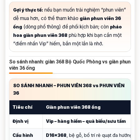
nếu bạn muốn trải nghiệm “phun viên”
Gợi ý thực tế:
dễ mua hơn, có thể tham khảo
giàn phun viên 36
(dòng phổ thông) để phối kịch bản; còn
ống
pháo
phù hợp khi bạn cần một
hoa giàn phun viên 368
“điểm nhấn Vip” hiếm, bắn một lần là nhớ.
So sánh nhanh: giàn 368 Bộ Quốc Phòng vs giàn phun
viên 36 ống
SO SÁNH NHANH – PHUN VIÊN 368 vs PHUN VIÊN
36
Tiêu chí
Giàn phun viên 368 ống
Định vị
Vip – hàng hiếm – quà biếu/sưu tầm
, bệ gỗ, bố trí rẻ quạt đa hướng
Cấu hình
D16x368