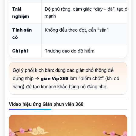
Độ phủ rộng, cảm giác “dày – đã”, tạo điểm
Trải
mạnh
nghiệm
Không đều theo đợt, cần “săn”
Tính sẵn
có
Thường cao do độ hiếm
Chi phí
Gợi ý phối kịch bản: dùng các giàn phổ thông để
dựng nhịp →
làm “điểm chốt” (khi có
giàn Vip 368
hàng) để tạo khoảnh khắc bùng nổ đáng nhớ.
Video hiệu ứng Giàn phun viên 368