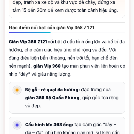
đẹp, tránh xa xe cộ và khu vực dễ cháy, đứng xa
tầm 15 đến 20m để xem được toàn cảnh hiệu ứng.
Đặc điểm nổi bật của giàn Vip 368 Z121
nổi bật ở cấu hình ống lớn và bố trí đa
Giàn Vip 368 Z121
hướng, cho cảm giác hiệu ứng phủ rộng và đều. Với
đúng điều kiện bắn (thoáng, nền trời tối, hạn chế đèn
nền mạnh),
tạo màn phun viên liên hoàn có
giàn Vip 368
nhịp “dày” và giàu năng lượng.
đặc trưng của
Bệ gỗ – rẻ quạt đa hướng:
, giúp góc tỏa rộng
giàn 368 Bộ Quốc Phòng
và đẹp.
tạo cảm giác “dày –
Cấu hình lớn 368 ống:
dài – đã”, phù hợp không gian mở, sự kiện cần