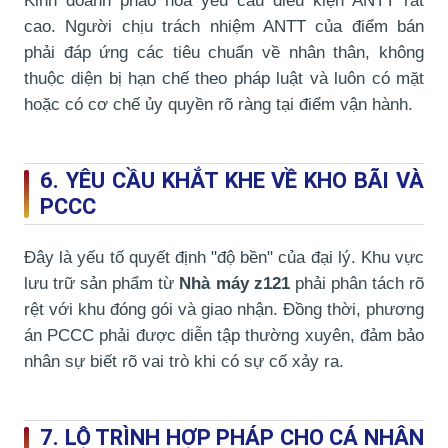
Kinh doanh pháo hoa yêu cầu điều kiện ANTT rất
cao. Người chịu trách nhiệm ANTT của điểm bán
phải đáp ứng các tiêu chuẩn về nhân thân, không
thuộc diện bị hạn chế theo pháp luật và luôn có mặt
hoặc có cơ chế ủy quyền rõ ràng tại điểm vận hành.
6. YÊU CẦU KHẮT KHE VỀ KHO BÃI VÀ
PCCC
Đây là yếu tố quyết định "độ bền" của đại lý. Khu vực
lưu trữ sản phẩm từ
Nhà máy z121
phải phân tách rõ
rệt với khu đóng gói và giao nhận. Đồng thời, phương
án PCCC phải được diễn tập thường xuyên, đảm bảo
nhân sự biết rõ vai trò khi có sự cố xảy ra.
7. LỘ TRÌNH HỢP PHÁP CHO CÁ NHÂN