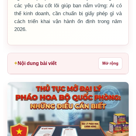
các yêu cầu cốt lõi giúp bạn nắm vững: Ai có
thể kinh doanh, cần chuẩn bị giấy phép gì và
cách triển khai vận hành ổn định trong năm
2026.
Nội dung bài viết
Mở rộng
Hiểu đúng về mô hình "Đại lý pháo hoa Bộ
Quốc phòng"
5 trụ cột điều kiện bắt buộc khi kinh doanh
Thủ tục xin giấy phép mua pháo hoa kinh
doanh
Thủ tục xin giấy phép vận chuyển pháo hoa