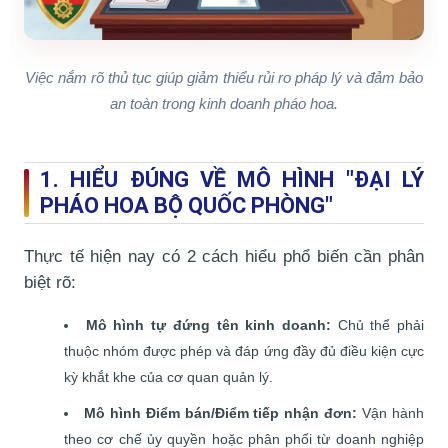
Giấy chứng nhận ANTT và người chịu trách
nhiệm
Yêu cầu khắt khe về kho bãi và PCCC
Việc nắm rõ thủ tục giúp giảm thiểu rủi ro pháp lý và đảm bảo
an toàn trong kinh doanh pháo hoa.
Lộ trình hợp pháp cho cá nhân và đơn vị mới
Câu hỏi thường gặp (FAQ)
1. HIỂU ĐÚNG VỀ MÔ HÌNH "ĐẠI LÝ
PHÁO HOA BỘ QUỐC PHÒNG"
Thực tế hiện nay có 2 cách hiểu phổ biến cần phân
biệt rõ:
Mô hình tự đứng tên kinh doanh:
Chủ thể phải
thuộc nhóm được phép và đáp ứng đầy đủ điều kiện cực
kỳ khắt khe của cơ quan quản lý.
Mô hình Điểm bán/Điểm tiếp nhận đơn:
Vận hành
theo cơ chế ủy quyền hoặc phân phối từ doanh nghiệp