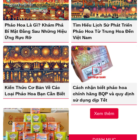
Pháo Hoa Là Gì? Khám Phá
Tìm Hiểu Lịch Sử Phát Triển
Bí Mật Đằng Sau Những Hiệu
Pháo Hoa Từ Trung Hoa Đến
Ứng Rực Rỡ
Việt Nam
Kiến Thức Cơ Bản Về Các
Cách nhận biết pháo hoa
Loại Pháo Hoa Bạn Cần Biết
chính hãng BQP và quy định
sử dụng dịp Tết
Xem thêm
DANH MỤC