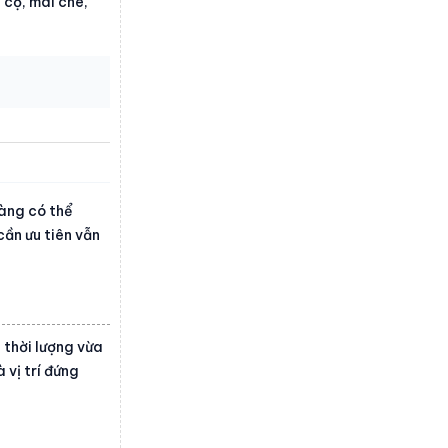
 cộ, mái che,
hàng có thể
 cần ưu tiên vẫn
 thời lượng vừa
 vị trí đứng