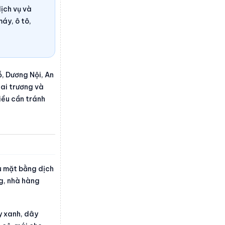
ịch vụ và
máy, ô tô,
, Dương Nội, An
hai trương và
iều cần tránh
ều mặt bằng dịch
g, nhà hàng
y xanh, dây