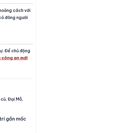
khoảng cách với
 có đông người
dự. Để chủ động
 công an mới
 cũ, Đại Mỗ,
 trí gần mốc