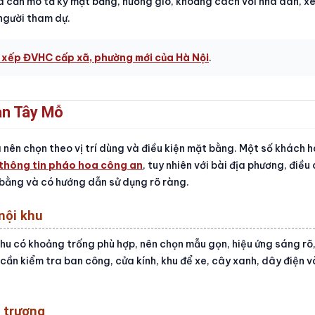
ua cần mô tả kỹ mặt bằng, hướng gió, khoảng cách với nhà dân, xe
 người tham dự.
 xếp ĐVHC cấp xã, phường mới của Hà Nội
.
an Tây Mỗ
a nên chọn theo vị trí dùng và điều kiện mặt bằng. Một số khách 
thông tin pháo hoa công an
, tuy nhiên với bài địa phương, điều
bằng và có hướng dẫn sử dụng rõ ràng.
nội khu
khu có khoảng trống phù hợp, nên chọn mẫu gọn, hiệu ứng sáng rõ,
 cần kiểm tra ban công, cửa kính, khu để xe, cây xanh, dây điện và
i trương