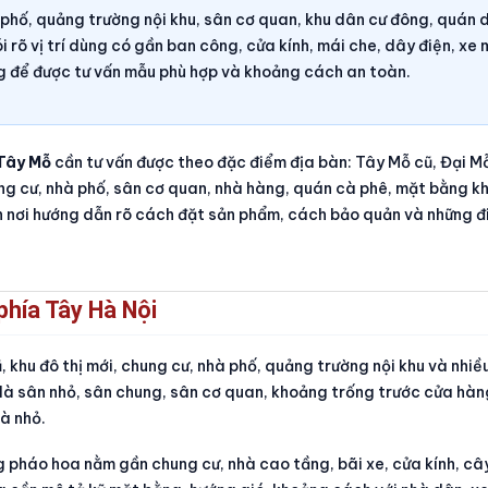
 phố, quảng trường nội khu, sân cơ quan, khu dân cư đông, quán d
 rõ vị trí dùng có gần ban công, cửa kính, mái che, dây điện, xe 
ng để được tư vấn mẫu phù hợp và khoảng cách an toàn.
Tây Mỗ
cần tư vấn được theo đặc điểm địa bàn: Tây Mỗ cũ, Đại Mỗ
ung cư, nhà phố, sân cơ quan, nhà hàng, quán cà phê, mặt bằng k
ên nơi hướng dẫn rõ cách đặt sản phẩm, cách bảo quản và những đ
phía Tây Hà Nội
 khu đô thị mới, chung cư, nhà phố, quảng trường nội khu và nhi
 là sân nhỏ, sân chung, sân cơ quan, khoảng trống trước cửa hàn
và nhỏ.
ng pháo hoa nằm gần chung cư, nhà cao tầng, bãi xe, cửa kính, câ