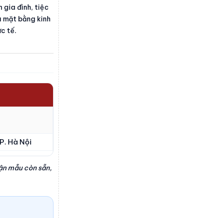
 gia đình, tiệc
à mặt bằng kinh
ực tế.
P. Hà Nội
hận mẫu còn sẵn,