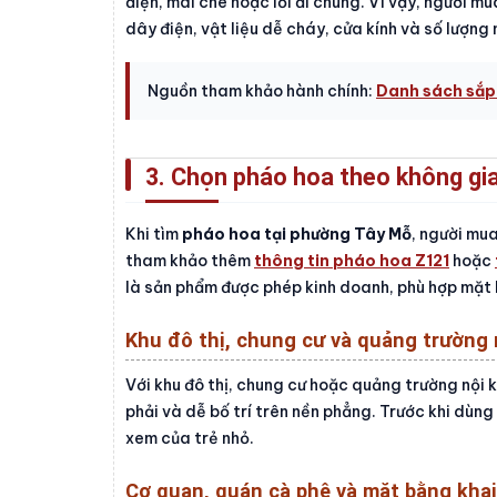
điện, mái che hoặc lối đi chung. Vì vậy, người m
dây điện, vật liệu dễ cháy, cửa kính và số lượng
Nguồn tham khảo hành chính:
Danh sách sắp
3. Chọn pháo hoa theo không gi
Khi tìm
pháo hoa tại phường Tây Mỗ
, người mu
tham khảo thêm
thông tin pháo hoa Z121
hoặc
là sản phẩm được phép kinh doanh, phù hợp mặt 
Khu đô thị, chung cư và quảng trường 
Với khu đô thị, chung cư hoặc quảng trường nội 
phải và dễ bố trí trên nền phẳng. Trước khi dùng
xem của trẻ nhỏ.
Cơ quan, quán cà phê và mặt bằng kha