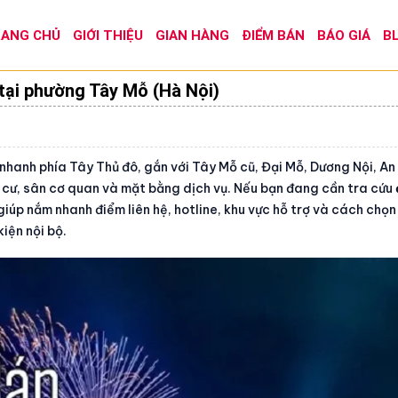
ANG CHỦ
GIỚI THIỆU
GIAN HÀNG
ĐIỂM BÁN
BÁO GIÁ
B
tại phường Tây Mỗ (Hà Nội)
 nhanh phía Tây Thủ đô, gắn với Tây Mỗ cũ, Đại Mỗ, Dương Nội, A
g cư, sân cơ quan và mặt bằng dịch vụ. Nếu bạn đang cần tra cứu
 giúp nắm nhanh điểm liên hệ, hotline, khu vực hỗ trợ và cách chọ
kiện nội bộ.