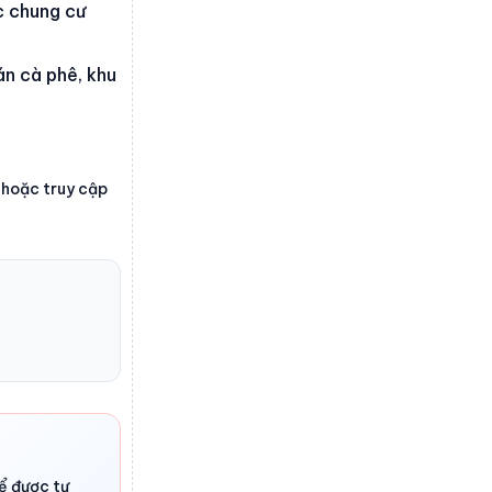
ệc chung cư
án cà phê, khu
hoặc truy cập
ể được tư