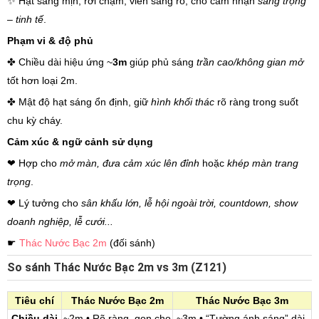
✨ Hạt sáng mịn, rơi chậm, viền sáng rõ, cho cảm nhận
sang trọng
– tinh tế
.
Phạm vi & độ phủ
✤ Chiều dài hiệu ứng ~
3m
giúp phủ sáng
trần cao/không gian mở
tốt hơn loại 2m.
✤ Mật độ hạt sáng ổn định, giữ
hình khối thác
rõ ràng trong suốt
chu kỳ cháy.
Cảm xúc & ngữ cảnh sử dụng
❤ Hợp cho
mở màn, đưa cảm xúc lên đỉnh
hoặc
khép màn trang
trọng
.
❤ Lý tưởng cho
sân khấu lớn, lễ hội ngoài trời, countdown, show
doanh nghiệp, lễ cưới...
☛
Thác Nước Bạc 2m
(đối sánh)
So sánh Thác Nước Bạc 2m vs 3m (Z121)
Tiêu chí
Thác Nước Bạc 2m
Thác Nước Bạc 3m
Chiều dài
~2m • Rõ ràng, gọn cho
~3m • “Tường ánh sáng” dài,