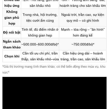
hiệu ứng
sân khấu nhỏ
hoành tráng cho sân khấu lớn
Không
Trong nhà, hội trường,
Ngoài trời, trần cao, sự kiện
gian phù
tiệc cưới ấm cúng
quy mô – có ghi hình
hợp
Tinh tế, đủ điểm nhấn ở
Mạnh – tỏa rộng – “ăn hình”
Độ nổi bật
không gian hẹp
hơn đáng kể
Ngân sách
~500.000–600.000đ/bộ*
~750.000đ/bộ*
tham khảo
Cần tối ưu chi phí, trần
Cần hiệu ứng dài – hoành
Chọn khi
thấp, sân khấu nhỏ–vừa
tráng, trần cao, sân khấu lớn
*Giá thị trường mang tính tham khảo; có thể biến động theo mùa vụ, khu
vực*