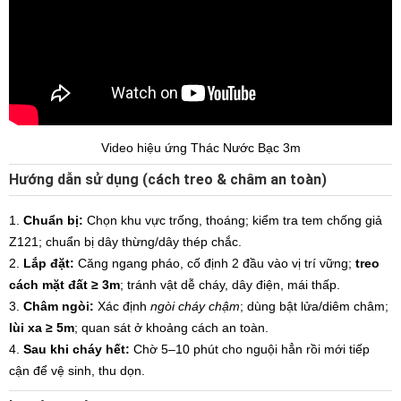
Video hiệu ứng Thác Nước Bạc 3m
Hướng dẫn sử dụng (cách treo & châm an toàn)
Chuẩn bị:
Chọn khu vực trống, thoáng; kiểm tra tem chống giả
Z121; chuẩn bị dây thừng/dây thép chắc.
Lắp đặt:
Căng ngang pháo, cố định 2 đầu vào vị trí vững;
treo
cách mặt đất ≥ 3m
; tránh vật dễ cháy, dây điện, mái thấp.
Châm ngòi:
Xác định
ngòi cháy chậm
; dùng bật lửa/diêm châm;
lùi xa ≥ 5m
; quan sát ở khoảng cách an toàn.
Sau khi cháy hết:
Chờ 5–10 phút cho nguội hẳn rồi mới tiếp
cận để vệ sinh, thu dọn.