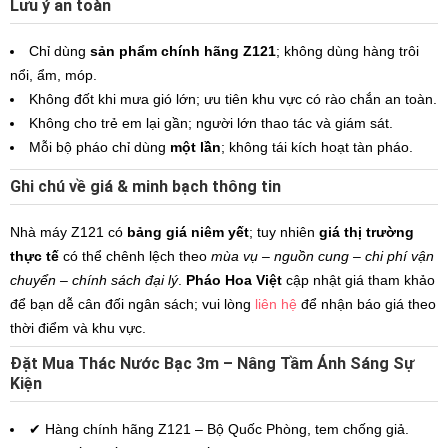
Lưu ý an toàn
Chỉ dùng
sản phẩm chính hãng Z121
; không dùng hàng trôi
nổi, ẩm, móp.
Không đốt khi mưa gió lớn; ưu tiên khu vực có rào chắn an toàn.
Không cho trẻ em lại gần; người lớn thao tác và giám sát.
Mỗi bộ pháo chỉ dùng
một lần
; không tái kích hoạt tàn pháo.
Ghi chú về giá & minh bạch thông tin
Nhà máy Z121 có
bảng giá niêm yết
; tuy nhiên
giá thị trường
thực tế
có thể chênh lệch theo
mùa vụ – nguồn cung – chi phí vận
chuyển – chính sách đại lý
.
Pháo Hoa Việt
cập nhật giá tham khảo
để bạn dễ cân đối ngân sách; vui lòng
liên hệ
để nhận báo giá theo
thời điểm và khu vực.
Đặt Mua Thác Nước Bạc 3m – Nâng Tầm Ánh Sáng Sự
Kiện
✔ Hàng chính hãng Z121 – Bộ Quốc Phòng, tem chống giả.