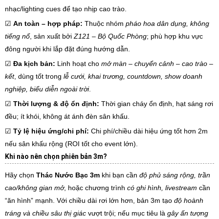
nhạc/lighting cues để tạo nhịp cao trào.
☑
An toàn – hợp pháp:
Thuộc nhóm
pháo hoa dân dụng, không
tiếng nổ
, sản xuất bởi
Z121 – Bộ Quốc Phòng
; phù hợp khu vực
đông người khi lắp đặt đúng hướng dẫn.
☑
Đa kịch bản:
Linh hoạt cho
mở màn – chuyển cảnh – cao trào –
kết
, dùng tốt trong
lễ cưới, khai trương, countdown, show doanh
nghiệp, biểu diễn ngoài trời
.
☑
Thời lượng & độ ổn định:
Thời gian cháy ổn định, hạt sáng rơi
đều; ít khói, không át ánh đèn sân khấu.
☑
Tỷ lệ hiệu ứng/chi phí:
Chi phí/chiều dài hiệu ứng tốt hơn 2m
nếu sân khấu rộng (ROI tốt cho event lớn).
Khi nào nên chọn phiên bản 3m?
Hãy chọn
Thác Nước Bạc 3m
khi bạn cần
độ phủ sáng rộng, trần
cao/không gian mở
, hoặc chương trình
có ghi hình, livestream
cần
“ăn hình” mạnh. Với chiều dài rơi lớn hơn, bản 3m tạo
độ hoành
tráng và chiều sâu thị giác
vượt trội; nếu mục tiêu là
gây ấn tượng