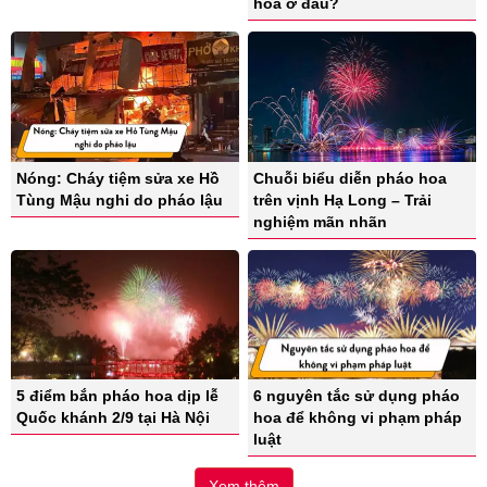
hoa ở đâu?
Nóng: Cháy tiệm sửa xe Hồ
Chuỗi biểu diễn pháo hoa
Tùng Mậu nghi do pháo lậu
trên vịnh Hạ Long – Trải
nghiệm mãn nhãn
5 điểm bắn pháo hoa dịp lễ
6 nguyên tắc sử dụng pháo
Quốc khánh 2/9 tại Hà Nội
hoa để không vi phạm pháp
luật
Xem thêm