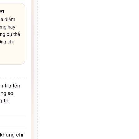
ng
xa điểm
iêng hay
àng cụ thể
ởng chi
m tra tên
ang so
 thị
 khung chi