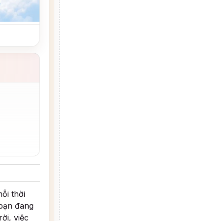
mỗi thời
 bạn đang
ời, việc