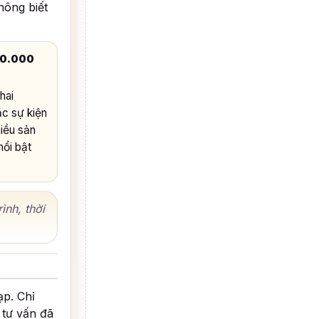
hông biết
00.000
hai
ặc sự kiện
hiều sản
nổi bật
ình, thời
ạp. Chỉ
 tư vấn đã