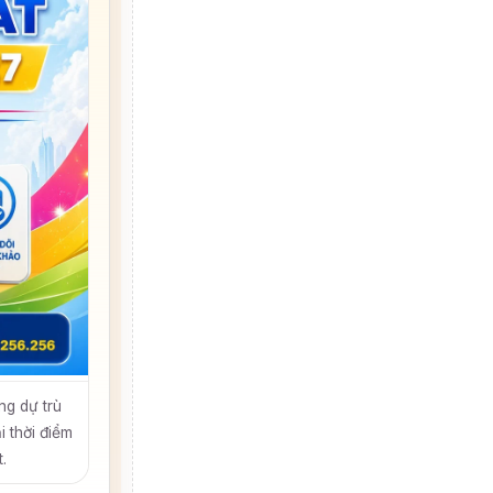
ng dự trù
i thời điểm
.