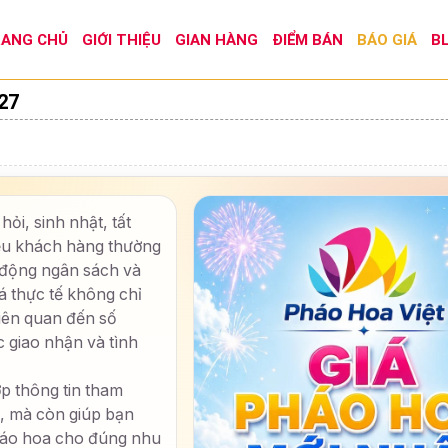
ANG CHỦ
GIỚI THIỆU
GIAN HÀNG
ĐIỂM BÁN
BÁO GIÁ
B
27
hỏi, sinh nhật, tất
iều khách hàng thường
động ngân sách và
á thực tế không chỉ
iên quan đến số
c giao nhận và tình
ợp thông tin tham
, mà còn giúp bạn
pháo hoa cho đúng nhu