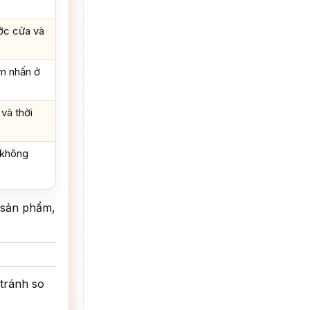
ớc cửa và
ểm nhấn ở
 và thời
 không
sản phẩm,
tránh so