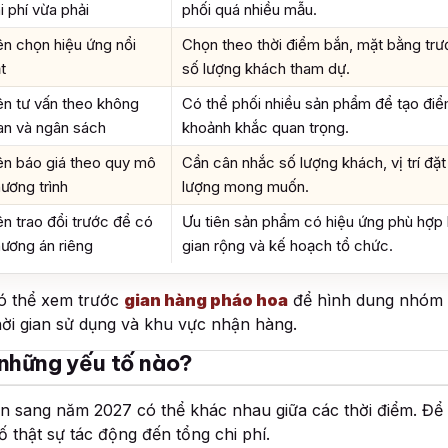
i phí vừa phải
phối quá nhiều mẫu.
n chọn hiệu ứng nổi
Chọn theo thời điểm bắn, mặt bằng trư
t
số lượng khách tham dự.
n tư vấn theo không
Có thể phối nhiều sản phẩm để tạo đi
an và ngân sách
khoảnh khắc quan trọng.
n báo giá theo quy mô
Cần cân nhắc số lượng khách, vị trí đặt
ương trình
lượng mong muốn.
n trao đổi trước để có
Ưu tiên sản phẩm có hiệu ứng phù hợp
ương án riêng
gian rộng và kế hoạch tổ chức.
có thể xem trước
gian hàng pháo hoa
để hình dung nhóm 
hời gian sử dụng và khu vực nhận hàng.
 những yếu tố nào?
n sang năm 2027 có thể khác nhau giữa các thời điểm. Để 
 thật sự tác động đến tổng chi phí.