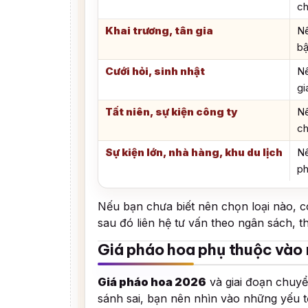
ch
Khai trương, tân gia
Nê
bậ
Cưới hỏi, sinh nhật
Nê
gi
Tất niên, sự kiện công ty
Nê
ch
Sự kiện lớn, nhà hàng, khu du lịch
Nê
ph
Nếu bạn chưa biết nên chọn loại nào, 
sau đó liên hệ tư vấn theo ngân sách, t
Giá pháo hoa phụ thuộc vào
Giá pháo hoa 2026
và giai đoạn chuyể
sánh sai, bạn nên nhìn vào những yếu tố