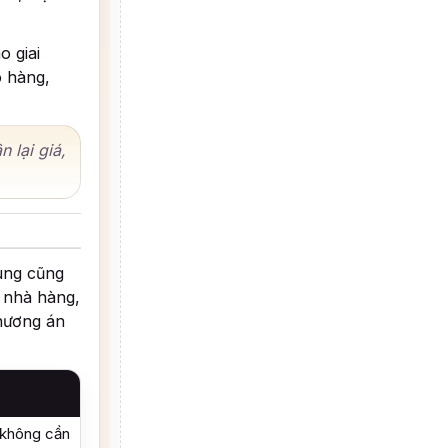
o giai
o hàng,
 lại giá,
ung cũng
i nhà hàng,
phương án
 không cần