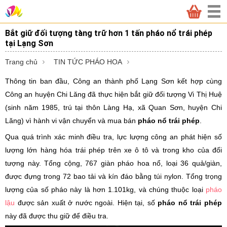
Bắt giữ đối tượng tàng trữ hơn 1 tấn pháo nổ trái phép
tại Lạng Sơn
Trang chủ
TIN TỨC PHÁO HOA
Thông tin ban đầu, Công an thành phố Lạng Sơn kết hợp cùng
Công an huyện Chi Lăng đã thực hiện bắt giữ đối tượng Vi Thị Huệ
(sinh năm 1985, trú tại thôn Làng Hạ, xã Quan Sơn, huyện Chi
Lăng) vì hành vi vận chuyển và mua bán
pháo nổ trái phép
.
Qua quá trình xác minh điều tra, lực lượng công an phát hiện số
lượng lớn hàng hóa trái phép trên xe ô tô và trong kho của đối
tượng này. Tổng cộng, 767 giàn pháo hoa nổ, loại 36 quả/giàn,
được đựng trong 72 bao tải và kín đáo bằng túi nylon. Tổng trọng
lượng của số pháo này là hơn 1.101kg, và chúng thuộc loại
pháo
lậu
được sản xuất ở nước ngoài. Hiện tại, số
pháo nổ trái phép
này đã được thu giữ để điều tra.